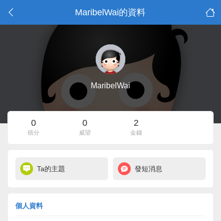
MaribelWai的資料
MaribelWai
0
0
2
積分
威望
金錢
Ta的主題
發短消息
個人資料