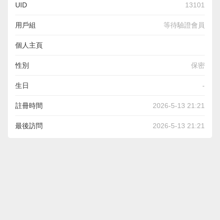
UID
13101
用戶組
等待驗證會員
個人主頁
https://blackcoin.co/best-payid-pokies-in-australia-a-
性別
保密
comprehensive-guide/
生日
-
註冊時間
2026-5-13 21:21
最後訪問
2026-5-13 21:21