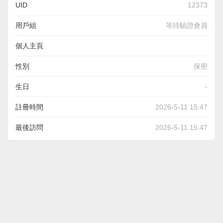
UID
12373
用戶組
等待驗證會員
個人主頁
https://blackcoin.co/welcome-to-fuckmate-australias-
性別
保密
favourite-online-casino/
生日
-
註冊時間
2026-5-11 15:47
最後訪問
2026-5-11 15:47