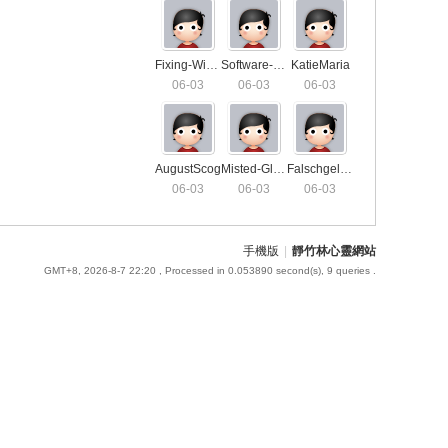
Fixing-Window-Locks2459
Software-For-SEO-Agency5648
KatieMaria
06-03
06-03
06-03
AugustScog
Misted-Glass-Repair5115
Falschgeld-Verkaufen-Darknet9186
06-03
06-03
06-03
手機版
|
靜竹林心靈網站
GMT+8, 2026-8-7 22:20
, Processed in 0.053890 second(s), 9 queries .