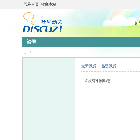
設為首頁
收藏本站
論壇
›
靜
最新動態
|
熱點動態
竹
林
還沒有相關動態
心
靈
網
站