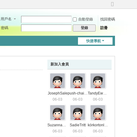
切
換
用戶名
自動登錄
找回密碼
到
寬
密碼
註冊
登錄
版
快捷導航
新加入會員
JosephSale
push-chair7571
TandyEwald
06-03
06-03
06-03
SuzannaS01
SadieTritt
körkortonline4406
06-03
06-03
06-03