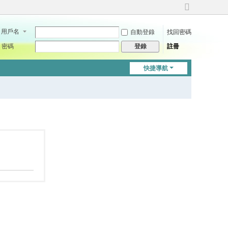
切
換
用戶名
自動登錄
找回密碼
到
寬
密碼
註冊
登錄
版
快捷導航