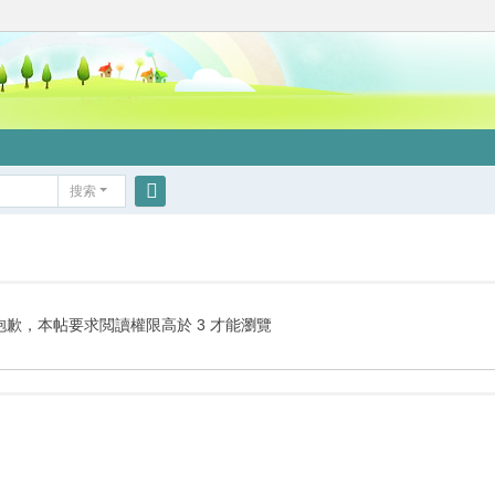
搜索
搜
索
抱歉，本帖要求閲讀權限高於 3 才能瀏覽